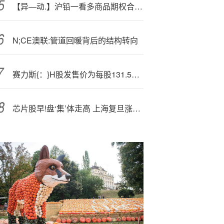
【异—动.】沪铅一看多商品期权合约大涨3900%
N;CE澳联:管道回暖背后的结构转向
赛力斯{：}H股发售价为每股131.5港元 11月5日挂牌上市
芯片股早!盘‘集’体走高 上海复旦涨超6%华虹半导体涨超4%