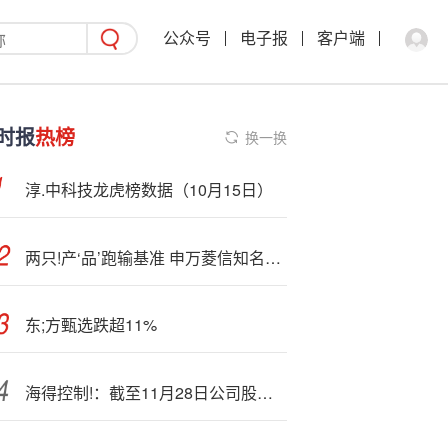
公众号
电子报
客户端
时报
热榜
换一换
淳.中科技龙虎榜数据（10月15日）
两只!产‘品’跑输基准 申万菱信知名基金经理贾成东策略引争议
东;方甄选跌超11%
海得控制!：截至11月28日公司股东人数为45715户