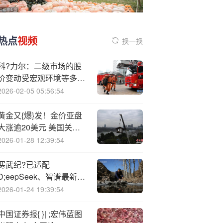
热点
视频
换一换
科?力尔：二级市场的股
价变动受宏观环境等多种
因素综合影响
2026-02-05 05:56:54
黄金又{爆}发！金价亚盘
大涨逾20美元 美国关键
数据来袭、如何交易黄
2026-01-28 12:39:54
金？
寒武纪?已适配
D;eepSeek、智谱最新模
型！科创人工智能ETF大
2026-01-24 19:39:54
涨3.28%，589520放量突
破上市高点！
中国证券报{ }| ;宏伟蓝图