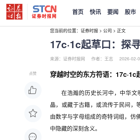
首页
快讯
要闻
股市
您当前的位置：
证券时报
>
公司
>
正文
17c·1c起草口：
来源：证券时报网
作者：王志
2026-02-0
穿越时空的东方符语：17c·1
点赞
在浩瀚的历史长河中，中华文
晶，或藏于古籍，或流传于民间，等待
由数字与字母组成的奇特词组，仿
中隐藏的深刻含义。